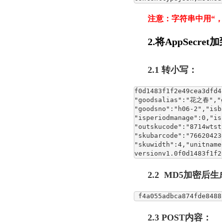
注意：字符串中用“
2.将AppSec
2.1 转小写：
f0d1483f1f2e49cea3dfd
"goodsalias":"花之春","
"goodsno":"h06-2","isb
"isperiodmanage":0,"is
"outskucode":"8714wtst
"skubarcode":"7662042
"skuwidth":4,"unitname
versionv1.0f0d1483f1f2
2.2 MD5加密后生
 f4a055adbca874fde8488
2.3 POST内容：