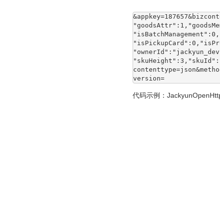
&appkey=187657&bizcon
"goodsAttr":1,"goods
"isBatchManagement":0,
"isPickupCard":0,"isPr
"ownerId":"jackyun_dev
"skuHeight":3,"skuId"
contenttype=json&metho
version=
代码示例：
JackyunOpenHttpU