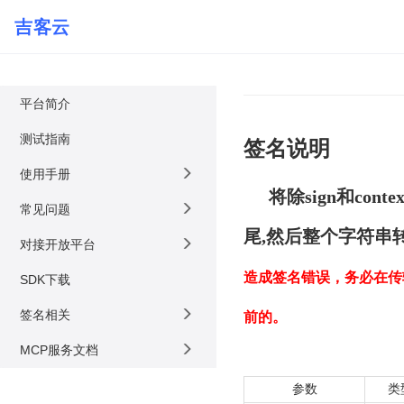
吉客云
平台简介
测试指南
签名说明
使用手册
将除sign和co
常见问题
尾,然后整个字符串
对接开放平台
造成签名错误，务必在传输业
SDK下载
签名相关
前的。
MCP服务文档
参数
类