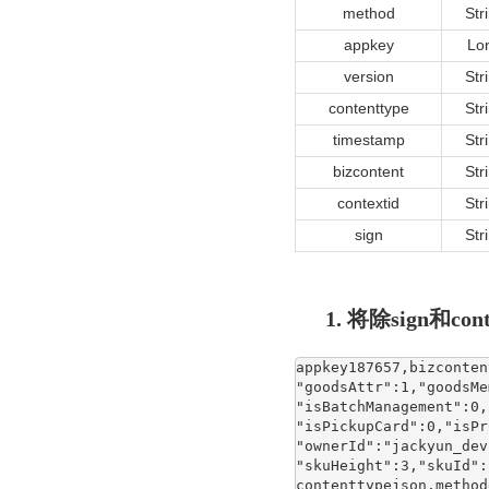
method
Str
appkey
Lo
version
Str
contenttype
Str
timestamp
Str
bizcontent
Str
contextid
Str
sign
Str
1. 将除sign
appkey187657,bizconte
"goodsAttr":1,"goods
"isBatchManagement":0,
"isPickupCard":0,"isPr
"ownerId":"jackyun_dev
"skuHeight":3,"skuId"
contenttypejson,method