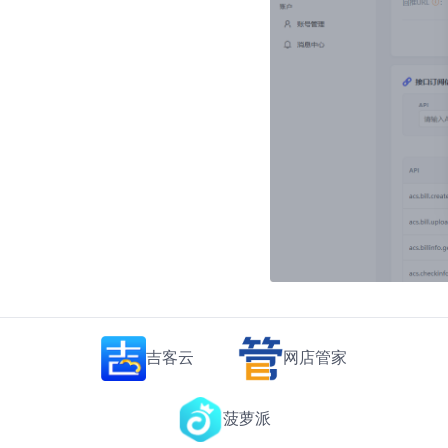
吉客云
网店管家
菠萝派